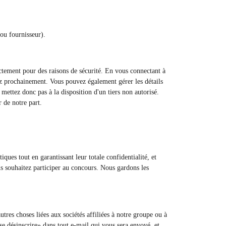
ou fournisseur).
ctement pour des raisons de sécurité. En vous connectant à
ez prochainement. Vous pouvez également gérer les détails
mettez donc pas à la disposition d'un tiers non autorisé.
r de notre part.
ques tout en garantissant leur totale confidentialité, et
us souhaitez participer au concours. Nous gardons les
utres choses liées aux sociétés affiliées à notre groupe ou à
«se désinscrire» dans tout e-mail qui vous sera envoyé, et