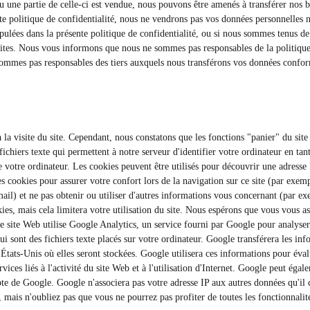
 ou une partie de celle-ci est vendue, nous pouvons être amenés à transférer nos
te politique de confidentialité, nous ne vendrons pas vos données personnelles ni
ipulées dans la présente politique de confidentialité, ou si nous sommes tenus de l
s sites. Nous vous informons que nous ne sommes pas responsables de la politique
 sommes pas responsables des tiers auxquels nous transférons vos données confor
 la visite du site. Cependant, nous constatons que les fonctions "panier" du sit
 fichiers texte qui permettent à notre serveur d'identifier votre ordinateur en tant
de votre ordinateur. Les cookies peuvent être utilisés pour découvrir une adress
 des cookies pour assurer votre confort lors de la navigation sur ce site (par exe
-mail) et ne pas obtenir ou utiliser d'autres informations vous concernant (par 
kies, mais cela limitera votre utilisation du site. Nous espérons que vous vous a
e site Web utilise Google Analytics, un service fourni par Google pour analyser 
qui sont des fichiers texte placés sur votre ordinateur. Google transférera les inf
tats-Unis où elles seront stockées. Google utilisera ces informations pour évalu
rvices liés à l'activité du site Web et à l'utilisation d'Internet. Google peut égal
ompte de Google. Google n'associera pas votre adresse IP aux autres données qu'il
 mais n'oubliez pas que vous ne pourrez pas profiter de toutes les fonctionnalité