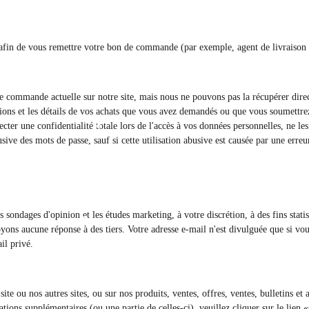
afin de vous remettre votre bon de commande (par exemple, agent de livraison 
e commande actuelle sur notre site, mais nous ne pouvons pas la récupérer dire
tions et les détails de vos achats que vous avez demandés ou que vous soumettr
er une confidentialité totale lors de l'accès à vos données personnelles, ne les 
ive des mots de passe, sauf si cette utilisation abusive est causée par une erreu
sondages d'opinion et les études marketing, à votre discrétion, à des fins statisti
yons aucune réponse à des tiers. Votre adresse e-mail n'est divulguée que si vo
il privé.
e ou nos autres sites, ou sur nos produits, ventes, offres, ventes, bulletins et a
tions supplémentaires (ou une partie de celles-ci), veuillez cliquer sur le lien 